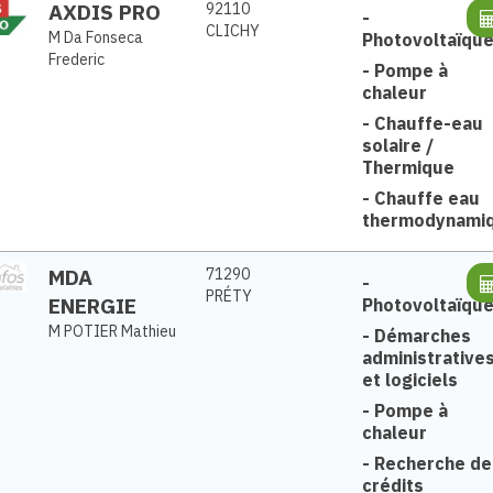
AXDIS PRO
92110
-
CLICHY
M Da Fonseca
Photovoltaïqu
Frederic
-
Pompe à
chaleur
-
Chauffe-eau
solaire /
Thermique
-
Chauffe eau
thermodynami
MDA
71290
-
PRÉTY
ENERGIE
Photovoltaïqu
M POTIER Mathieu
-
Démarches
administrative
et logiciels
-
Pompe à
chaleur
-
Recherche de
crédits