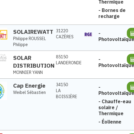
Thermique
-
Bornes de
recharge
SOLAIREWATT
31220
-
CAZÈRES
Philippe ROUSSEL
Photovoltaïqu
Philippe
SOLAR
85150
-
LANDERONDE
DISTRIBUTION
Photovoltaïqu
MONNIER YANN
Cap Energie
34150
-
LA
Weibel Sébastien
Photovoltaïqu
BOISSIÈRE
-
Chauffe-eau
solaire /
Thermique
-
Éolienne