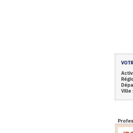
VOTR
Activ
Régio
Dépa
Ville 
Profe