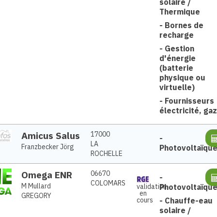
solaire /
Thermique
-
Bornes de
recharge
-
Gestion
d'énergie
(batterie
physique ou
virtuelle)
-
Fournisseurs
électricité, gaz
Amicus Salus
17000
-
LA
Franzbecker Jörg
Photovoltaïqu
ROCHELLE
Omega ENR
06670
-
COLOMARS
M Mullard
Photovoltaïqu
validation
en
GREGORY
-
Chauffe-eau
cours
solaire /