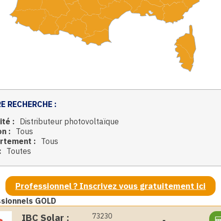
E RECHERCHE :
ité :
Distributeur photovoltaïque
n :
Tous
rtement :
Tous
:
Toutes
Professionnel ? Inscrivez vous gratuitement ici
ssionnels GOLD
IBC Solar :
73230
-