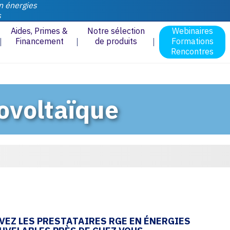
n énergies
s
Aides, Primes &
Notre sélection
Webinaires
Financement
de produits
Formations
Rencontres
ovoltaïque
VEZ LES PRESTATAIRES RGE EN ÉNERGIES