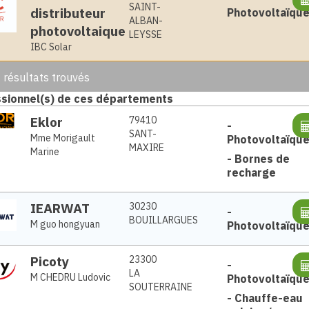
SAINT-
distributeur
Photovoltaïqu
ALBAN-
photovoltaique
LEYSSE
IBC Solar
2
résultats trouvés
sionnel(s) de ces départements
Eklor
79410
-
SANT-
Mme Morigault
Photovoltaïqu
MAXIRE
Marine
-
Bornes de
recharge
IEARWAT
30230
-
BOUILLARGUES
M guo hongyuan
Photovoltaïqu
Picoty
23300
-
LA
M CHEDRU Ludovic
Photovoltaïqu
SOUTERRAINE
-
Chauffe-eau