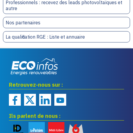
Professionnels : recevez des leads photovoltaïques et
autre
Nos partenaires
La qualification RGE : Liste et annuaire
Eco infos énergies
Retrouvez-nous sur :
renouvelables
Ils parlent de nous :