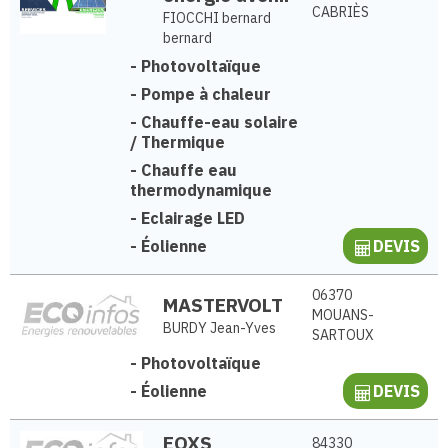
CABRIÈS
FIOCCHI bernard
bernard
-
Photovoltaïque
-
Pompe à chaleur
-
Chauffe-eau solaire
/ Thermique
-
Chauffe eau
thermodynamique
-
Eclairage LED
-
Éolienne
DEVIS
06370
MASTERVOLT
MOUANS-
BURDY Jean-Yves
SARTOUX
-
Photovoltaïque
-
Éolienne
DEVIS
EOXS
84330