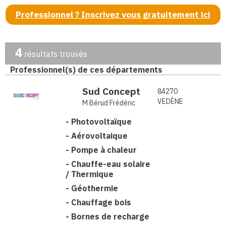
Professionnel ? Inscrivez vous gratuitement ici
4
résultats trouvés
Professionnel(s) de ces départements
Sud Concept
84270
VEDÈNE
M Bérud Frédéric
-
Photovoltaïque
-
Aérovoltaique
-
Pompe à chaleur
-
Chauffe-eau solaire
/ Thermique
-
Géothermie
-
Chauffage bois
-
Bornes de recharge