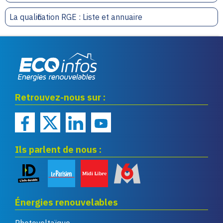
La qualification RGE : Liste et annuaire
Eco infos énergies
Retrouvez-nous sur :
renouvelables
Ils parlent de nous :
Énergies renouvelables