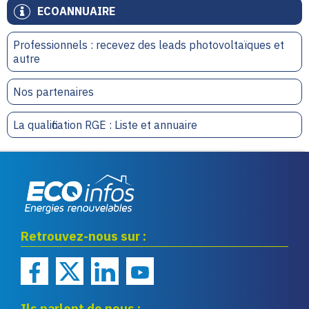
ECOANNUAIRE
Professionnels : recevez des leads photovoltaïques et
autre
Nos partenaires
La qualification RGE : Liste et annuaire
Eco infos énergies
Retrouvez-nous sur :
renouvelables
Ils parlent de nous :