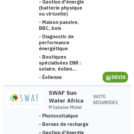
-
Gestion d'énergie
(batterie physique
ou virtuelle)
-
Maison passive,
BBC, bois
-
Diagnostic de
performance
énergétique
-
Boutiques
spécialisées ENR :
solaire, éolien...
-
Éolienne
DEVIS
SWAF Sun
84370
Water Africa
BÉDARRIDES
M Sabatier Michel
-
Photovoltaïque
-
Bornes de recharge
-
Gestion d'énergie