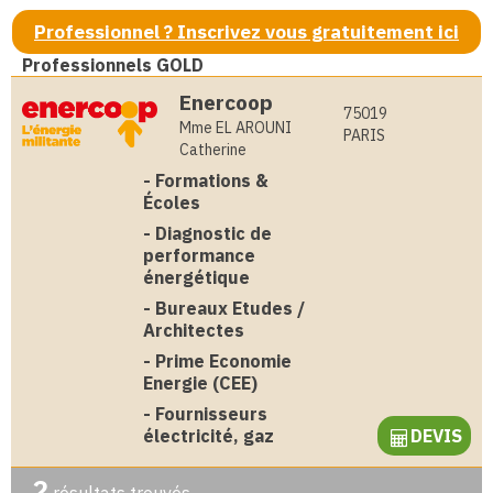
Professionnel ? Inscrivez vous gratuitement ici
Professionnels GOLD
Enercoop
75019
Mme EL AROUNI
PARIS
Catherine
-
Formations &
Écoles
-
Diagnostic de
performance
énergétique
-
Bureaux Etudes /
Architectes
-
Prime Economie
Energie (CEE)
-
Fournisseurs
électricité, gaz
DEVIS
2