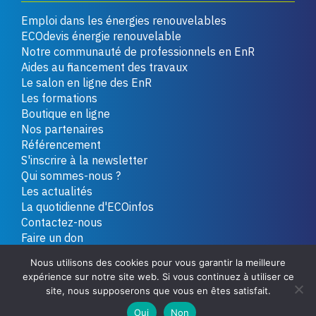
Emploi dans les énergies renouvelables
ECOdevis énergie renouvelable
Notre communauté de professionnels en EnR
Aides au financement des travaux
Le salon en ligne des EnR
Les formations
Boutique en ligne
Nos partenaires
Référencement
S'inscrire à la newsletter
Qui sommes-nous ?
Les actualités
La quotidienne d'ECOinfos
Contactez-nous
Faire un don
Nous utilisons des cookies pour vous garantir la meilleure
expérience sur notre site web. Si vous continuez à utiliser ce
Copyright 2026 - Tous droits réservés
Plan du site
site, nous supposerons que vous en êtes satisfait.
Mentions légales
Politique de confidentialité
Oui
Non