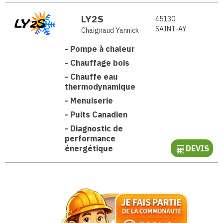
LY2S
45130
SAINT-AY
Chaignaud Yannick
-
Pompe à chaleur
-
Chauffage bois
-
Chauffe eau
thermodynamique
-
Menuiserie
-
Puits Canadien
-
Diagnostic de
performance
énergétique
DEVIS