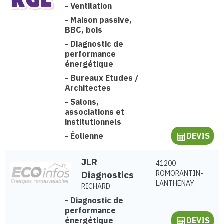
-
Ventilation
-
Maison passive,
BBC, bois
-
Diagnostic de
performance
énergétique
-
Bureaux Etudes /
Architectes
-
Salons,
associations et
institutionnels
-
Éolienne
DEVIS
JLR
41200
Diagnostics
ROMORANTIN-
LANTHENAY
RICHARD
-
Diagnostic de
performance
énergétique
DEVIS