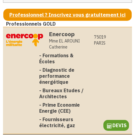
Professionnel ? Inscrivez vous gratuitement ici
Professionnels GOLD
Enercoop
75019
Mme EL AROUNI
PARIS
Catherine
-
Formations &
Écoles
-
Diagnostic de
performance
énergétique
-
Bureaux Etudes /
Architectes
-
Prime Economie
Energie (CEE)
-
Fournisseurs
électricité, gaz
DEVIS