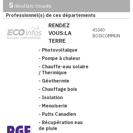
5
résultats trouvés
Professionnel(s) de ces départements
RENDEZ
45340
VOUS:LA
BOISCOMMUN
TERRE
-
Photovoltaïque
-
Pompe à chaleur
-
Chauffe-eau solaire
/ Thermique
-
Géothermie
-
Chauffage bois
-
Isolation
-
Menuiserie
-
Puits Canadien
-
Récupération eau
de pluie