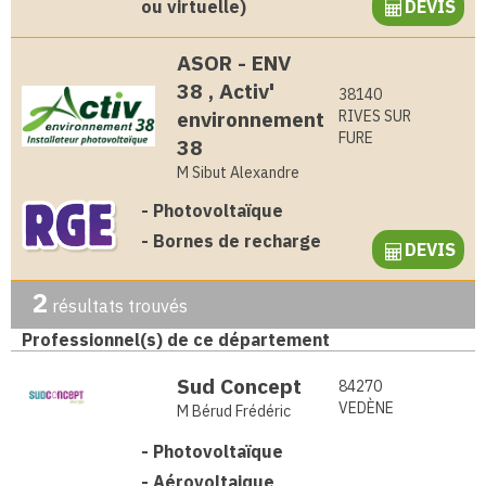
ou virtuelle)
DEVIS
ASOR - ENV
38 , Activ'
38140
environnement
RIVES SUR
FURE
38
M Sibut Alexandre
-
Photovoltaïque
-
Bornes de recharge
DEVIS
2
résultats trouvés
Professionnel(s) de ce département
Sud Concept
84270
VEDÈNE
M Bérud Frédéric
-
Photovoltaïque
-
Aérovoltaique