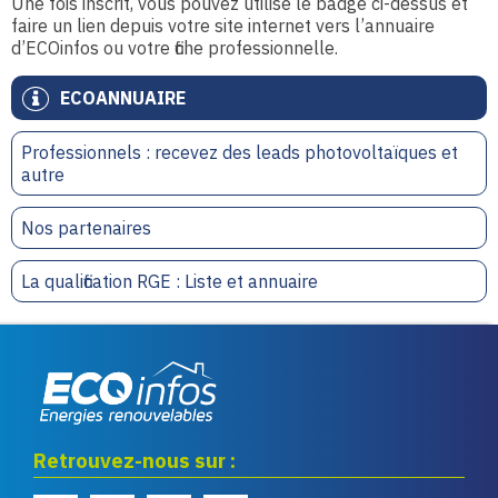
Une fois inscrit, vous pouvez utilisé le badge ci-dessus et
faire un lien depuis votre site internet vers l’annuaire
d’ECOinfos ou votre fiche professionnelle.
ECOANNUAIRE
Professionnels : recevez des leads photovoltaïques et
autre
Nos partenaires
La qualification RGE : Liste et annuaire
Eco infos énergies
Retrouvez-nous sur :
renouvelables