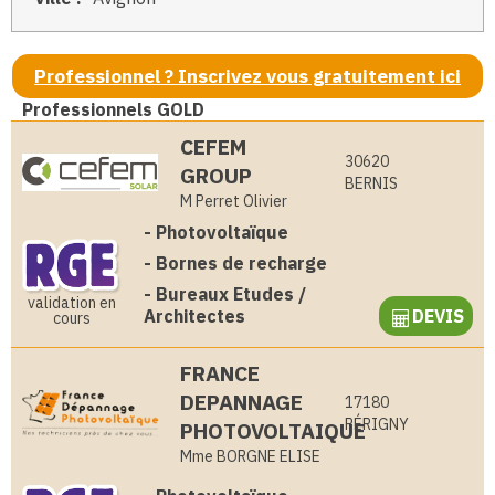
Professionnel ? Inscrivez vous gratuitement ici
Professionnels GOLD
CEFEM
30620
GROUP
BERNIS
M Perret Olivier
-
Photovoltaïque
-
Bornes de recharge
-
Bureaux Etudes /
validation en
Architectes
DEVIS
cours
FRANCE
DEPANNAGE
17180
PÉRIGNY
PHOTOVOLTAIQUE
Mme BORGNE ELISE