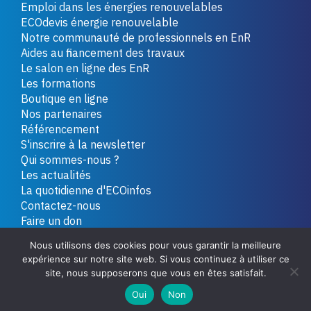
Emploi dans les énergies renouvelables
ECOdevis énergie renouvelable
Notre communauté de professionnels en EnR
Aides au financement des travaux
Le salon en ligne des EnR
Les formations
Boutique en ligne
Nos partenaires
Référencement
S'inscrire à la newsletter
Qui sommes-nous ?
Les actualités
La quotidienne d'ECOinfos
Contactez-nous
Faire un don
Nous utilisons des cookies pour vous garantir la meilleure
expérience sur notre site web. Si vous continuez à utiliser ce
Copyright 2026 - Tous droits réservés
Plan du site
site, nous supposerons que vous en êtes satisfait.
Mentions légales
Politique de confidentialité
Oui
Non
Conditions générales de vente
Contactez-nous