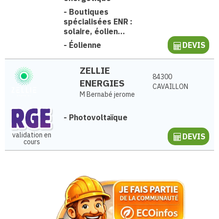
-
Boutiques
spécialisées ENR :
solaire, éolien...
-
Éolienne
DEVIS
ZELLIE
84300
ENERGIES
CAVAILLON
M Bernabé jerome
-
Photovoltaïque
validation en
DEVIS
cours