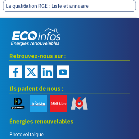
La qualification RGE : Liste et annuaire
Eco infos énergies
Retrouvez-nous sur :
renouvelables
Ils parlent de nous :
Énergies renouvelables
Photovoltaïque