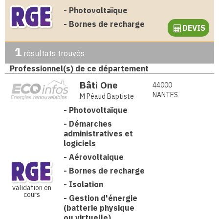
-
Photovoltaïque
-
Bornes de recharge
DEVIS
1
résultats trouvés
Professionnel(s) de ce département
Bâti One
44000
NANTES
M Péaud Baptiste
-
Photovoltaïque
-
Démarches
administratives et
logiciels
-
Aérovoltaique
-
Bornes de recharge
-
Isolation
validation en
cours
-
Gestion d'énergie
(batterie physique
ou virtuelle)