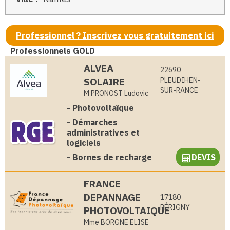
Professionnel ? Inscrivez vous gratuitement ici
Professionnels GOLD
ALVEA
22690
SOLAIRE
PLEUDIHEN-
SUR-RANCE
M PRONOST Ludovic
-
Photovoltaïque
-
Démarches
administratives et
logiciels
-
Bornes de recharge
DEVIS
FRANCE
DEPANNAGE
17180
PÉRIGNY
PHOTOVOLTAIQUE
Mme BORGNE ELISE