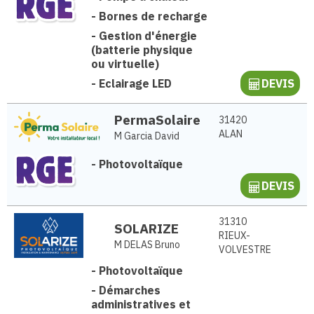
-
Bornes de recharge
-
Gestion d'énergie
(batterie physique
ou virtuelle)
-
Eclairage LED
DEVIS
PermaSolaire
31420
ALAN
M Garcia David
-
Photovoltaïque
DEVIS
31310
SOLARIZE
RIEUX-
M DELAS Bruno
VOLVESTRE
-
Photovoltaïque
-
Démarches
administratives et