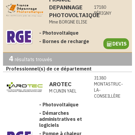
DEPANNAGE
17180
PÉRIGNY
PHOTOVOLTAIQUE
Mme BORGNE ELISE
-
Photovoltaïque
-
Bornes de recharge
DEVIS
4
résultats trouvés
Professionnel(s) de ce département
31380
AROTEC
MONTASTRUC-
LA-
M CUNIN YAEL
CONSEILLÈRE
-
Photovoltaïque
-
Démarches
administratives et
logiciels
-
Pompe à chaleur