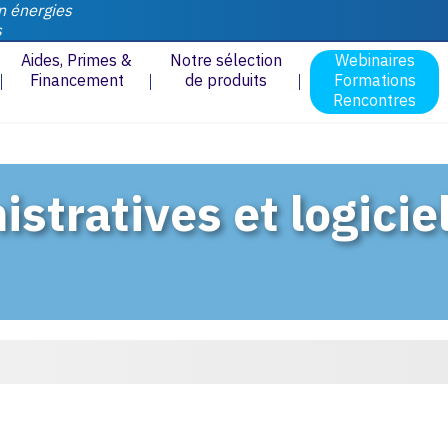
n énergies
s
Aides, Primes &
Notre sélection
Webinaires
Financement
de produits
Formations
Rencontres
tratives et logicie