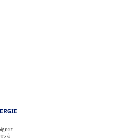
NERGIE
oignez
ces à