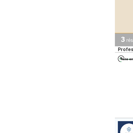
3
rés
Profes