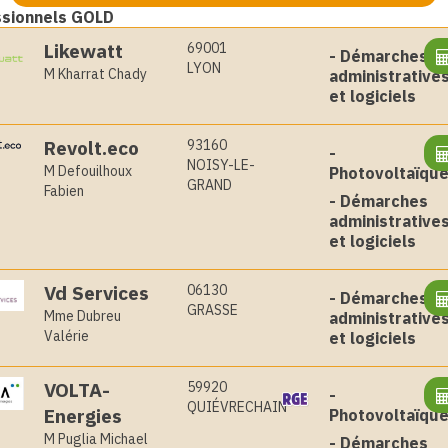
ssionnels GOLD
Likewatt
69001
-
Démarches
LYON
M Kharrat Chady
administrative
et logiciels
Revolt.eco
93160
-
NOISY-LE-
M Defouilhoux
Photovoltaïqu
GRAND
Fabien
-
Démarches
administrative
et logiciels
Vd Services
06130
-
Démarches
GRASSE
Mme Dubreu
administrative
Valérie
et logiciels
VOLTA-
59920
-
QUIÉVRECHAIN
Energies
Photovoltaïqu
M Puglia Michael
-
Démarches