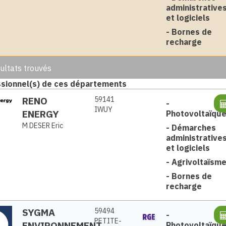
administrative
et logiciels
-
Bornes de
recharge
ultats trouvés
sionnel(s) de ces départements
RENO
59141
-
IWUY
ENERGY
Photovoltaïqu
M DESER Eric
-
Démarches
administrative
et logiciels
-
Agrivoltaïsm
-
Bornes de
recharge
SYGMA
59494
-
PETITE-
ENVIRONNEMENT
Photovoltaïqu