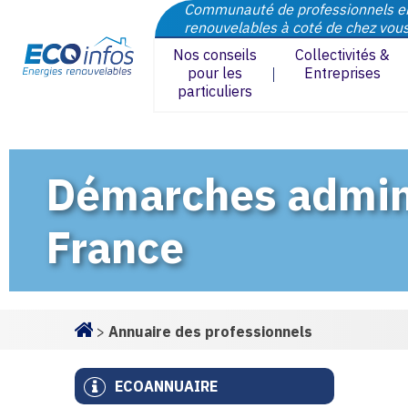
Communauté de professionnels e
renouvelables à coté de chez vou
Nos conseils
Collectivités &
pour les
Entreprises
particuliers
Démarches adminis
France
>
Annuaire des professionnels
Homepage
ECOANNUAIRE