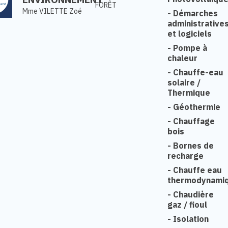
FORÊT
Mme VILETTE Zoé
-
Démarches
administrative
et logiciels
-
Pompe à
chaleur
-
Chauffe-eau
solaire /
Thermique
-
Géothermie
-
Chauffage
bois
-
Bornes de
recharge
-
Chauffe eau
thermodynami
-
Chaudière
gaz / fioul
-
Isolation