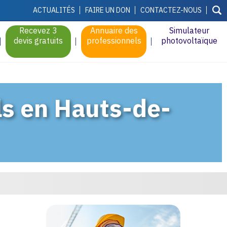
ACTUALITÉS
FAIRE UN DON
CONTACTEZ-NOUS
Recevez 3
Annuaire des
Simulateur
devis gratuits
professionnels
photovoltaïque
ls en Hauts-de-