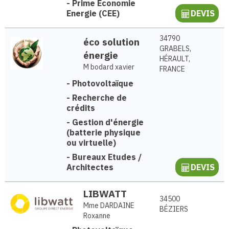
-
Prime Economie
Energie (CEE)
DEVIS
34790
éco solution
GRABELS,
énergie
HÉRAULT,
M bodard xavier
FRANCE
-
Photovoltaïque
-
Recherche de
crédits
-
Gestion d'énergie
(batterie physique
ou virtuelle)
-
Bureaux Etudes /
Architectes
DEVIS
LIBWATT
34500
Mme DARDAINE
BÉZIERS
Roxanne