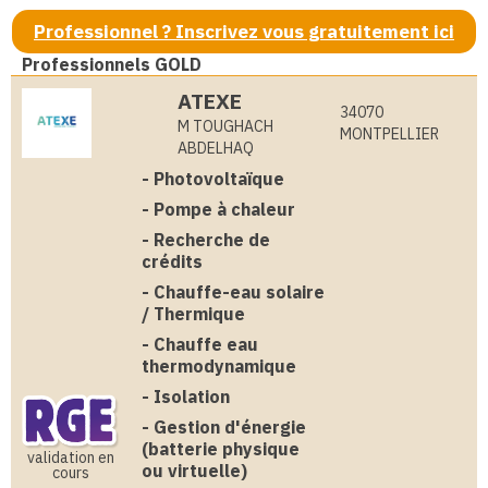
Professionnel ? Inscrivez vous gratuitement ici
Professionnels GOLD
ATEXE
34070
M TOUGHACH
MONTPELLIER
ABDELHAQ
-
Photovoltaïque
-
Pompe à chaleur
-
Recherche de
crédits
-
Chauffe-eau solaire
/ Thermique
-
Chauffe eau
thermodynamique
-
Isolation
-
Gestion d'énergie
(batterie physique
validation en
ou virtuelle)
cours