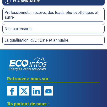
ECOANNUAIRE
Professionnels : recevez des leads photovoltaïques et
autre
Nos partenaires
La qualification RGE : Liste et annuaire
Eco infos énergies
Retrouvez-nous sur :
renouvelables
Ils parlent de nous :