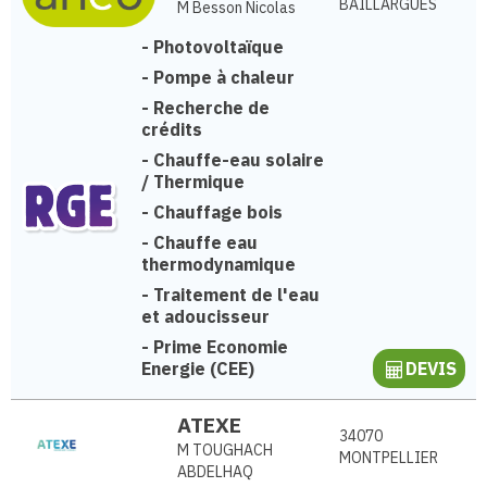
BAILLARGUES
M Besson Nicolas
-
Photovoltaïque
-
Pompe à chaleur
-
Recherche de
crédits
-
Chauffe-eau solaire
/ Thermique
-
Chauffage bois
-
Chauffe eau
thermodynamique
-
Traitement de l'eau
et adoucisseur
-
Prime Economie
Energie (CEE)
DEVIS
ATEXE
34070
M TOUGHACH
MONTPELLIER
ABDELHAQ