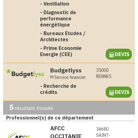
-
Ventilation
-
Diagnostic de
performance
énergétique
-
Bureaux Etudes /
Architectes
-
Prime Economie
Energie (CEE)
DEVIS
Budgetlyss
35000
RENNES
M Service financier
-
Recherche de
crédits
DEVIS
5
résultats trouvés
Professionnel(s) de ce département
AFCC
34680
OCCITANIE
SAINT-