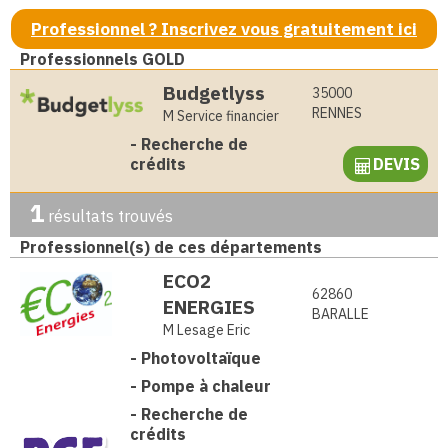
Professionnel ? Inscrivez vous gratuitement ici
Professionnels GOLD
Budgetlyss
35000
RENNES
M Service financier
-
Recherche de
crédits
DEVIS
1
résultats trouvés
Professionnel(s) de ces départements
ECO2
62860
ENERGIES
BARALLE
M Lesage Eric
-
Photovoltaïque
-
Pompe à chaleur
-
Recherche de
crédits