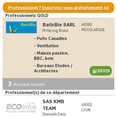
Professionnel ? Inscrivez vous gratuitement ici
Professionnels GOLD
BatirBio SARL
68580
MOOSLARGUE
M Herzog Bruno
-
Puits Canadien
-
Ventilation
-
Maison passive,
BBC, bois
-
Bureaux Etudes /
Architectes
DEVIS
3
résultats trouvés
Professionnel(s) de ce département
SAS KMB
69002
TEAM
LYON
Dumoulin Davy