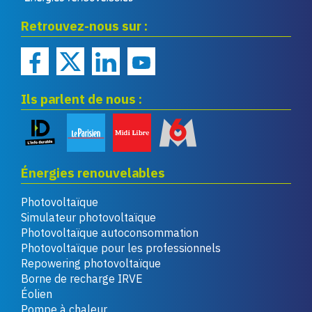
Eco infos énergies
Retrouvez-nous sur :
renouvelables
Ils parlent de nous :
Énergies renouvelables
Photovoltaïque
Simulateur photovoltaïque
Photovoltaïque autoconsommation
Photovoltaïque pour les professionnels
Repowering photovoltaïque
Borne de recharge IRVE
Éolien
Pompe à chaleur