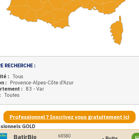
E RECHERCHE :
ité :
Tous
n :
Provence-Alpes-Côte d'Azur
rtement :
83 - Var
:
Toutes
Professionnel ? Inscrivez vous gratuitement ici
ssionnels GOLD
BatirBio
68580
-
Puits