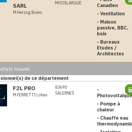
MOOSLARGUE
SARL
Canadien
M Herzog Bruno
-
Ventilation
-
Maison
passive, BBC,
bois
-
Bureaux
Etudes /
Architectes
ultats trouvés
sionnel(s) de ce département
F2L PRO
83690
-
SALERNES
M FERRETTI Lohan
Photovoltaïqu
-
Pompe à
chaleur
-
Chauffe eau
thermodynami
-
Isolation