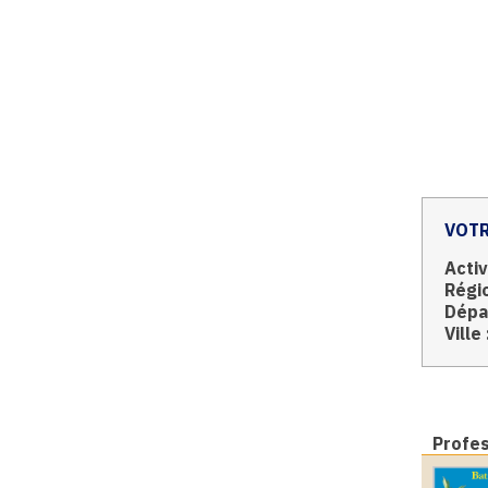
VOTR
Activ
Régio
Dépa
Ville 
Profe