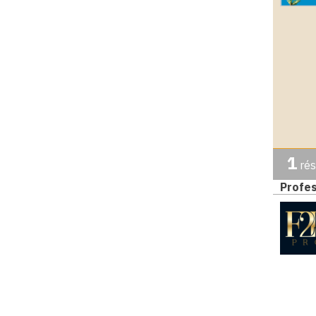
1
rés
Profes