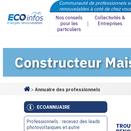
Communauté de professionnels e
renouvelables à coté de chez vou
Nos conseils
Collectivités &
pour les
Entreprises
particuliers
Constructeur Mai
>
Annuaire des professionnels
Homepage
ECOANNUAIRE
Professionnels : recevez des leads
TROU
photovoltaïques et autre