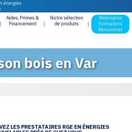
n énergies
s
Aides, Primes &
Notre sélection
Webinaires
Financement
de produits
Formations
Rencontres
son bois en Var
VEZ LES PRESTATAIRES RGE EN ÉNERGIES