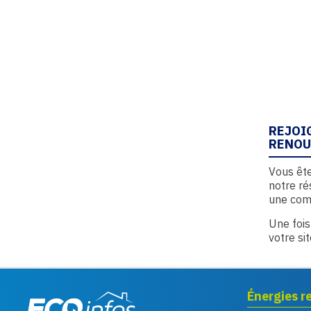
REJOI
RENOU
Vous ête
notre ré
une com
Une fois
votre si
Énergies r