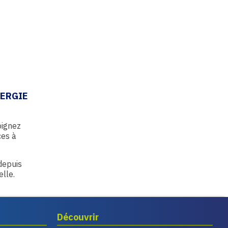
NERGIE
oignez
ces à
 depuis
elle.
Découvrir