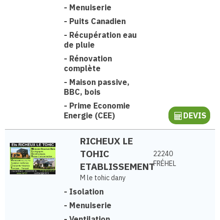
-
Menuiserie
-
Puits Canadien
-
Récupération eau
de pluie
-
Rénovation
complète
-
Maison passive,
BBC, bois
-
Prime Economie
Energie (CEE)
DEVIS
RICHEUX LE
TOHIC
22240
FRÉHEL
ETABLISSEMENT
M le tohic dany
-
Isolation
-
Menuiserie
-
Ventilation