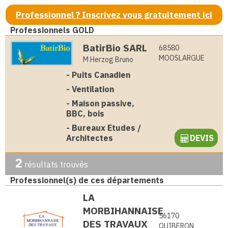
Professionnel ? Inscrivez vous gratuitement ici
Professionnels GOLD
BatirBio SARL
68580
MOOSLARGUE
M Herzog Bruno
-
Puits Canadien
-
Ventilation
-
Maison passive,
BBC, bois
-
Bureaux Etudes /
Architectes
DEVIS
2
résultats trouvés
Professionnel(s) de ces départements
LA
MORBIHANNAISE
56170
DES TRAVAUX
QUIBERON