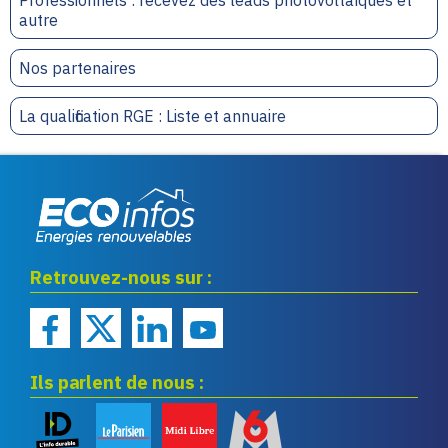
autre
Nos partenaires
La qualification RGE : Liste et annuaire
Eco infos énergies
Retrouvez-nous sur :
renouvelables
Ils parlent de nous :