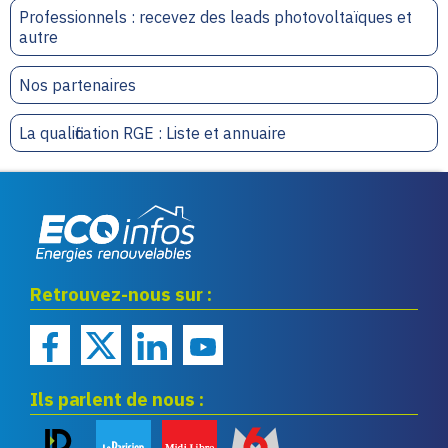
Professionnels : recevez des leads photovoltaïques et
autre
Nos partenaires
La qualification RGE : Liste et annuaire
Eco infos énergies
Retrouvez-nous sur :
renouvelables
Ils parlent de nous :