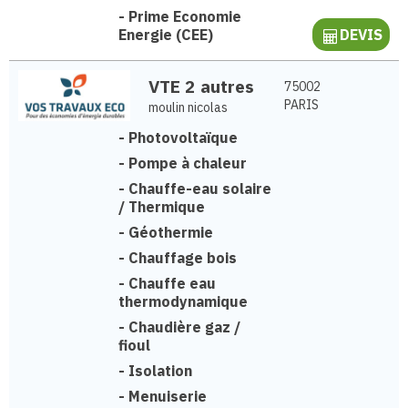
-
Prime Economie
Energie (CEE)
DEVIS
VTE 2 autres
75002
PARIS
moulin nicolas
-
Photovoltaïque
-
Pompe à chaleur
-
Chauffe-eau solaire
/ Thermique
-
Géothermie
-
Chauffage bois
-
Chauffe eau
thermodynamique
-
Chaudière gaz /
fioul
-
Isolation
-
Menuiserie