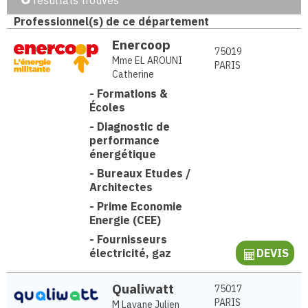
résultats trouvés
Professionnel(s) de ce département
Enercoop
75019
Mme EL AROUNI
PARIS
Catherine
-
Formations &
Écoles
-
Diagnostic de
performance
énergétique
-
Bureaux Etudes /
Architectes
-
Prime Economie
Energie (CEE)
-
Fournisseurs
électricité, gaz
DEVIS
Qualiwatt
75017
PARIS
M Lavane Julien