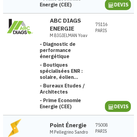
Energie (CEE)
DEVIS
ABC DIAGS
75116
ENERGIE
PARIS
M BIGIELMAN Yoav
-
Diagnostic de
performance
énergétique
-
Boutiques
spécialisées ENR :
solaire, éolien...
-
Bureaux Etudes /
Architectes
-
Prime Economie
Energie (CEE)
DEVIS
Point Énergie
75008
PARIS
M Pellegrino Sandro