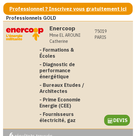
Professionnel ? Inscrivez vous gratuitement ici
Professionnels GOLD
Enercoop
75019
Mme EL AROUNI
PARIS
Catherine
-
Formations &
Écoles
-
Diagnostic de
performance
énergétique
-
Bureaux Etudes /
Architectes
-
Prime Economie
Energie (CEE)
-
Fournisseurs
électricité, gaz
DEVIS
6