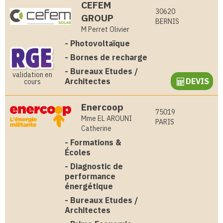
CEFEM
30620
GROUP
BERNIS
M Perret Olivier
-
Photovoltaïque
-
Bornes de recharge
-
Bureaux Etudes /
validation en
Architectes
DEVIS
cours
Enercoop
75019
Mme EL AROUNI
PARIS
Catherine
-
Formations &
Écoles
-
Diagnostic de
performance
énergétique
-
Bureaux Etudes /
Architectes