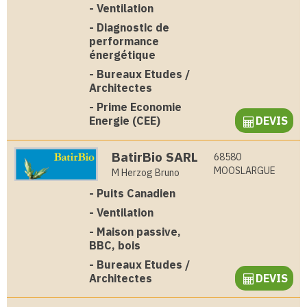
-
Ventilation
-
Diagnostic de
performance
énergétique
-
Bureaux Etudes /
Architectes
-
Prime Economie
Energie (CEE)
DEVIS
BatirBio SARL
68580
MOOSLARGUE
M Herzog Bruno
-
Puits Canadien
-
Ventilation
-
Maison passive,
BBC, bois
-
Bureaux Etudes /
Architectes
DEVIS