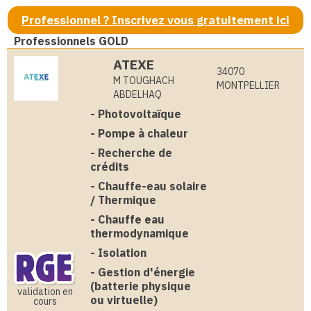
Professionnel ? Inscrivez vous gratuitement ici
Professionnels GOLD
ATEXE
34070
M TOUGHACH
MONTPELLIER
ABDELHAQ
-
Photovoltaïque
-
Pompe à chaleur
-
Recherche de
crédits
-
Chauffe-eau solaire
/ Thermique
-
Chauffe eau
thermodynamique
-
Isolation
-
Gestion d'énergie
(batterie physique
validation en
ou virtuelle)
cours