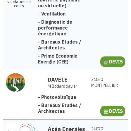
validation en
ou virtuelle)
cours
-
Ventilation
-
Diagnostic de
performance
énergétique
-
Bureaux Etudes /
Architectes
-
Prime Economie
Energie (CEE)
DEVIS
DAVELE
34060
MONTPELLIER
M Bodard xavier
-
Photovoltaïque
-
Bureaux Etudes /
Architectes
DEVIS
Acéa Energies
34070