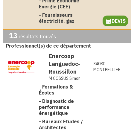
-
Prime Economie
Energie (CEE)
-
Fournisseurs
électricité, gaz
DEVIS
13
résultats trouvés
Professionnel(s) de ce département
Enercoop
Languedoc-
34080
MONTPELLIER
Roussillon
M COSSUS Simon
-
Formations &
Écoles
-
Diagnostic de
performance
énergétique
-
Bureaux Etudes /
Architectes