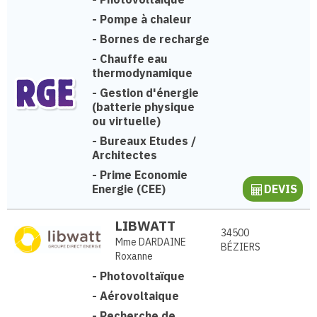
-
Pompe à chaleur
-
Bornes de recharge
-
Chauffe eau
thermodynamique
-
Gestion d'énergie
(batterie physique
ou virtuelle)
-
Bureaux Etudes /
Architectes
-
Prime Economie
Energie (CEE)
DEVIS
LIBWATT
34500
Mme DARDAINE
BÉZIERS
Roxanne
-
Photovoltaïque
-
Aérovoltaique
-
Recherche de