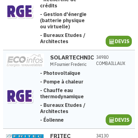
crédits
-
Gestion d'énergie
(batterie physique
ou virtuelle)
-
Bureaux Etudes /
Architectes
DEVIS
SOLARTECHNIC
34980
COMBAILLAUX
M Fournier Frederic
-
Photovoltaïque
-
Pompe à chaleur
-
Chauffe eau
thermodynamique
-
Bureaux Etudes /
Architectes
-
Éolienne
DEVIS
FRITEC
34130