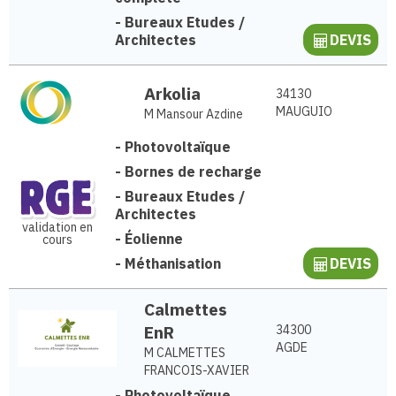
-
Bureaux Etudes /
Architectes
DEVIS
Arkolia
34130
MAUGUIO
M Mansour Azdine
-
Photovoltaïque
-
Bornes de recharge
-
Bureaux Etudes /
Architectes
validation en
-
Éolienne
cours
-
Méthanisation
DEVIS
Calmettes
EnR
34300
AGDE
M CALMETTES
FRANCOIS-XAVIER
-
Photovoltaïque