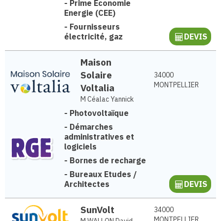
-
Prime Economie
Energie (CEE)
-
Fournisseurs
électricité, gaz
DEVIS
Maison
Solaire
34000
MONTPELLIER
Voltalia
M Céalac Yannick
-
Photovoltaïque
-
Démarches
administratives et
logiciels
-
Bornes de recharge
-
Bureaux Etudes /
Architectes
DEVIS
SunVolt
34000
MONTPELLIER
M WALLON David