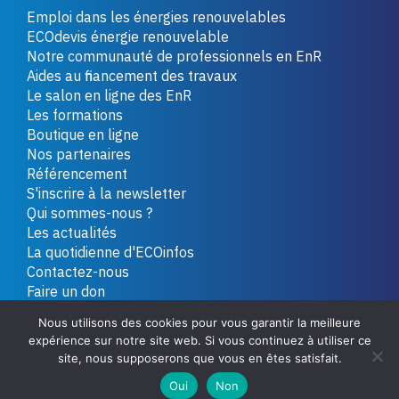
Emploi dans les énergies renouvelables
ECOdevis énergie renouvelable
Notre communauté de professionnels en EnR
Aides au financement des travaux
Le salon en ligne des EnR
Les formations
Boutique en ligne
Nos partenaires
Référencement
S'inscrire à la newsletter
Qui sommes-nous ?
Les actualités
La quotidienne d'ECOinfos
Contactez-nous
Faire un don
Nous utilisons des cookies pour vous garantir la meilleure
expérience sur notre site web. Si vous continuez à utiliser ce
Copyright 2026 - Tous droits réservés
Plan du site
site, nous supposerons que vous en êtes satisfait.
Mentions légales
Politique de confidentialité
Oui
Non
Conditions générales de vente
Contactez-nous