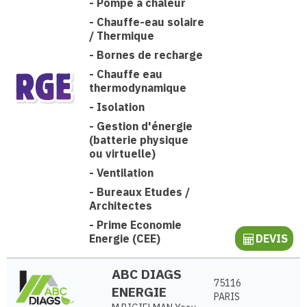
-
Pompe à chaleur
-
Chauffe-eau solaire
/ Thermique
-
Bornes de recharge
-
Chauffe eau
thermodynamique
-
Isolation
-
Gestion d'énergie
(batterie physique
ou virtuelle)
-
Ventilation
-
Bureaux Etudes /
Architectes
-
Prime Economie
Energie (CEE)
DEVIS
ABC DIAGS
75116
ENERGIE
PARIS