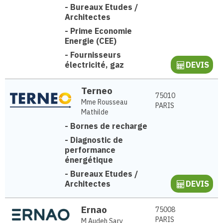
-
Bureaux Etudes /
Architectes
-
Prime Economie
Energie (CEE)
-
Fournisseurs
électricité, gaz
DEVIS
Terneo
75010
Mme Rousseau
PARIS
Mathilde
-
Bornes de recharge
-
Diagnostic de
performance
énergétique
-
Bureaux Etudes /
Architectes
DEVIS
Ernao
75008
PARIS
M Audeh Sary