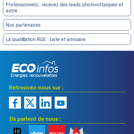
Professionnels : recevez des leads photovoltaïques et
autre
Nos partenaires
La qualification RGE : Liste et annuaire
Eco infos énergies
Retrouvez-nous sur :
renouvelables
Ils parlent de nous :