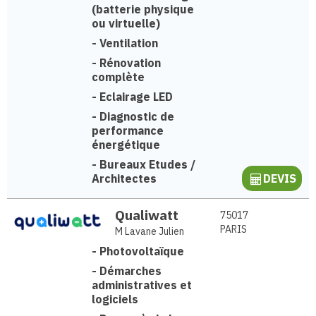
(batterie physique
ou virtuelle)
-
Ventilation
-
Rénovation
complète
-
Eclairage LED
-
Diagnostic de
performance
énergétique
-
Bureaux Etudes /
Architectes
DEVIS
Qualiwatt
75017
PARIS
M Lavane Julien
-
Photovoltaïque
-
Démarches
administratives et
logiciels