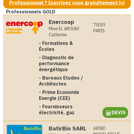
Professionnel ? Inscrivez vous gratuitement ici
Professionnels GOLD
Enercoop
75019
Mme EL AROUNI
PARIS
Catherine
-
Formations &
Écoles
-
Diagnostic de
performance
énergétique
-
Bureaux Etudes /
Architectes
-
Prime Economie
Energie (CEE)
-
Fournisseurs
électricité, gaz
DEVIS
BatirBio SARL
68580