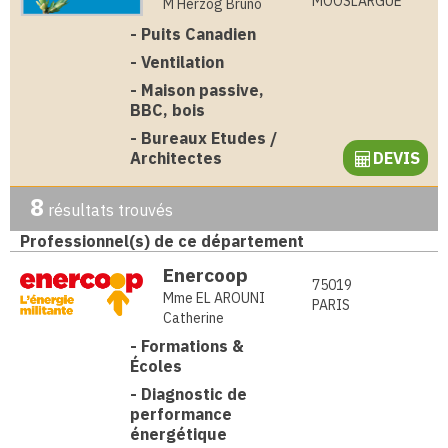
MOOSLARGUE
M Herzog Bruno
-
Puits Canadien
-
Ventilation
-
Maison passive,
BBC, bois
-
Bureaux Etudes /
Architectes
DEVIS
8
résultats trouvés
Professionnel(s) de ce département
Enercoop
75019
Mme EL AROUNI
PARIS
Catherine
-
Formations &
Écoles
-
Diagnostic de
performance
énergétique