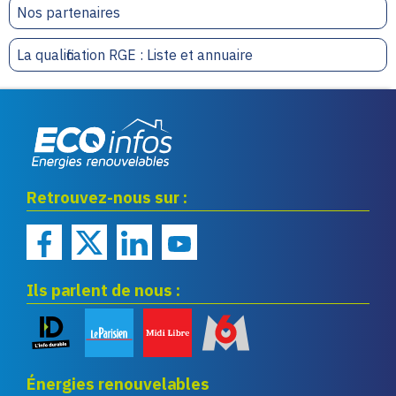
Nos partenaires
La qualification RGE : Liste et annuaire
Eco infos énergies
Retrouvez-nous sur :
renouvelables
Ils parlent de nous :
Énergies renouvelables