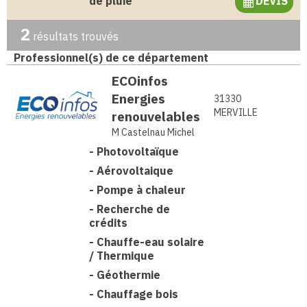
de pluie
DEVIS
2
résultats trouvés
Professionnel(s) de ce département
ECOinfos
Energies
31330
MERVILLE
renouvelables
M Castelnau Michel
-
Photovoltaïque
-
Aérovoltaique
-
Pompe à chaleur
-
Recherche de
crédits
-
Chauffe-eau solaire
/ Thermique
-
Géothermie
-
Chauffage bois