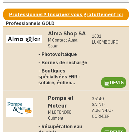
Professionnel ? Inscrivez vous gratuitement ici
Professionnels GOLD
Alma Shop SA
1631
M Contact Alma
LUXEMBOURG
Solar
-
Photovoltaïque
-
Bornes de recharge
-
Boutiques
spécialisées ENR :
solaire, éolien...
DEVIS
Pompe et
35140
Moteur
SAINT-
AUBIN-DU-
M LETENDRE
CORMIER
Clément
-
Récupération eau