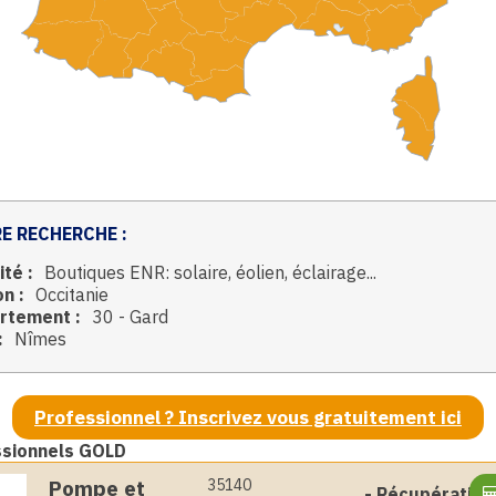
E RECHERCHE :
ité :
Boutiques ENR: solaire, éolien, éclairage...
n :
Occitanie
rtement :
30 - Gard
:
Nîmes
Professionnel ? Inscrivez vous gratuitement ici
ssionnels GOLD
Pompe et
35140
-
Récupération