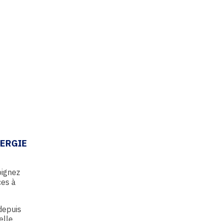
NERGIE
oignez
ces à
 depuis
elle.