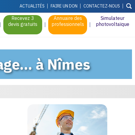
ACTUALITÉS
FAIRE UN DON
CONTACTEZ-NOUS
Recevez 3
Annuaire des
Simulateur
devis gratuits
professionnels
photovoltaïque
age... à Nîmes