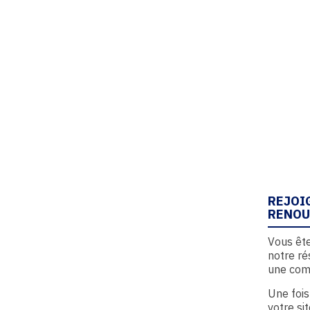
REJOI
RENOU
Vous ête
notre ré
une com
Une fois
votre si