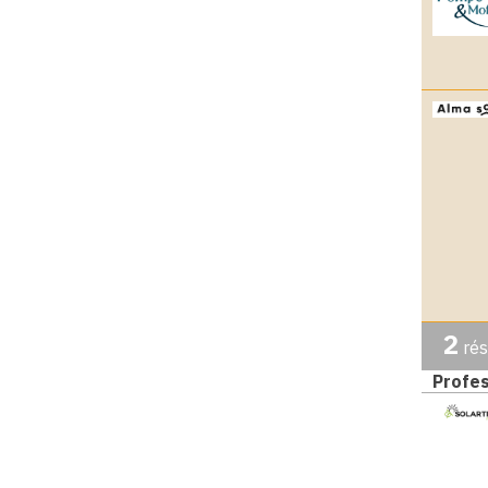
2
rés
Profes