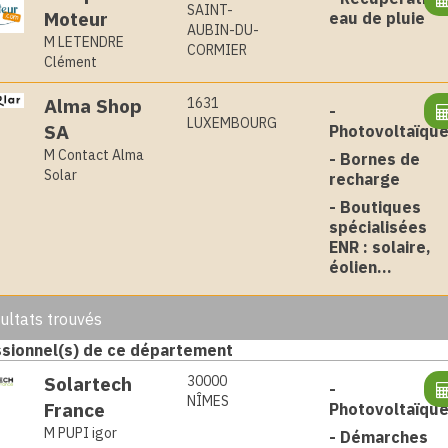
SAINT-
Moteur
eau de pluie
AUBIN-DU-
M LETENDRE
CORMIER
Clément
Alma Shop
1631
-
LUXEMBOURG
SA
Photovoltaïqu
M Contact Alma
-
Bornes de
Solar
recharge
-
Boutiques
spécialisées
ENR : solaire,
éolien...
ultats trouvés
sionnel(s) de ce département
Solartech
30000
-
NÎMES
France
Photovoltaïqu
M PUPI igor
-
Démarches