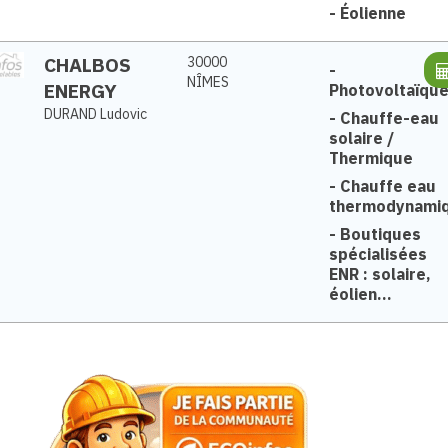
-
Éolienne
CHALBOS
30000
-
NÎMES
ENERGY
Photovoltaïqu
DURAND Ludovic
-
Chauffe-eau
solaire /
Thermique
-
Chauffe eau
thermodynami
-
Boutiques
spécialisées
ENR : solaire,
éolien...