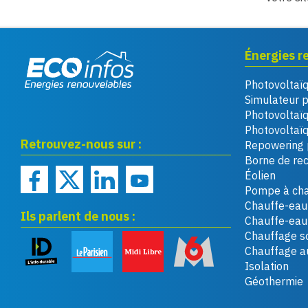
Énergies r
Photovoltaï
Eco infos énergies
Simulateur 
renouvelables
Photovoltaï
Photovoltaïq
Retrouvez-nous sur :
Repowering 
Borne de re
Éolien
Pompe à cha
Chauffe-eau 
Ils parlent de nous :
Chauffe-ea
Chauffage so
Chauffage a
Isolation
Géothermie