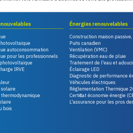
enouvelables
Énergies renouvelables
que
Construction maison passive
photovoltaïque
Puits canadien
que autoconsommation
Ventilation (VMC)
ue pour les professionnels
Récupération eau de pluie
photovoltaïque
Traitement de l'eau et adouc
charge IRVE
Éclairage LED
Diagnostic de performance é
leur
Véhicules électriques
solaire
Réglementation Thermique 
u thermodynamique
Certificat économie énergie (C
laire
L'assurance pour les pros de
u bois