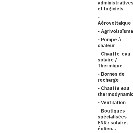
administrative
et logiciels
-
Aérovoltaique
-
Agrivoltaïsm
-
Pompe à
chaleur
-
Chauffe-eau
solaire /
Thermique
-
Bornes de
recharge
-
Chauffe eau
thermodynami
-
Ventilation
-
Boutiques
spécialisées
ENR : solaire,
éolien...