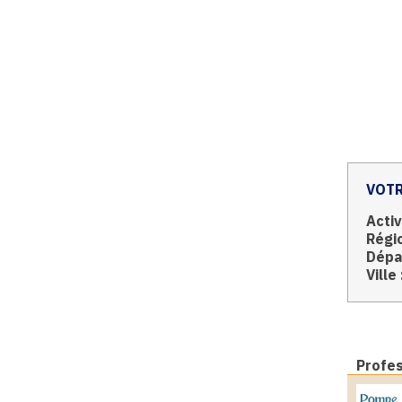
VOTR
Activ
Régio
Dépa
Ville 
Profe