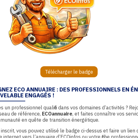
Télécharger le badge
GNEZ ECO ANNUAIRE : DES PROFESSIONNELS EN É
VELABLE ENGAGÉS !
s un professionnel qualifié dans vos domaines d’activités ? Rej
seau de référence,
ECOannuaire
, et faites connaître vos servi
munauté en quête de transition énergétique.
 inscrit, vous pouvez utilisé le badge ci-dessus et faire un lien
te internet vers l’annuaire d’ECOinfos ou votre fiche professionn