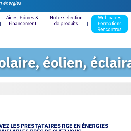
n énergies
s
Aides, Primes &
Notre sélection
Webinaires
Financement
de produits
Formations
Rencontres
aire, éolien, éclair
VEZ LES PRESTATAIRES RGE EN ÉNERGIES