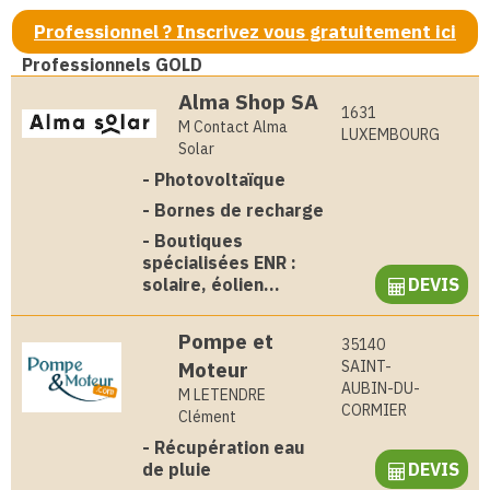
Professionnel ? Inscrivez vous gratuitement ici
Professionnels GOLD
Alma Shop SA
1631
M Contact Alma
LUXEMBOURG
Solar
-
Photovoltaïque
-
Bornes de recharge
-
Boutiques
spécialisées ENR :
solaire, éolien...
DEVIS
Pompe et
35140
Moteur
SAINT-
AUBIN-DU-
M LETENDRE
CORMIER
Clément
-
Récupération eau
de pluie
DEVIS