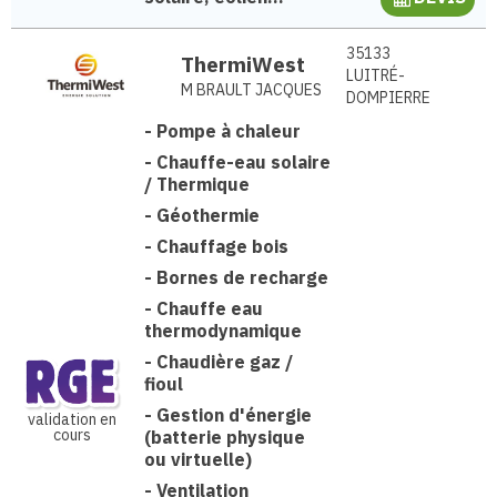
35133
ThermiWest
LUITRÉ-
M BRAULT JACQUES
DOMPIERRE
-
Pompe à chaleur
-
Chauffe-eau solaire
/ Thermique
-
Géothermie
-
Chauffage bois
-
Bornes de recharge
-
Chauffe eau
thermodynamique
-
Chaudière gaz /
fioul
-
Gestion d'énergie
validation en
cours
(batterie physique
ou virtuelle)
-
Ventilation