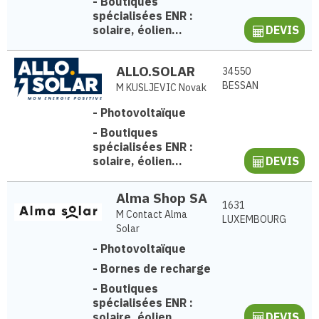
-
Boutiques
spécialisées ENR :
solaire, éolien...
DEVIS
ALLO.SOLAR
34550
BESSAN
M KUSLJEVIC Novak
-
Photovoltaïque
-
Boutiques
spécialisées ENR :
solaire, éolien...
DEVIS
Alma Shop SA
1631
M Contact Alma
LUXEMBOURG
Solar
-
Photovoltaïque
-
Bornes de recharge
-
Boutiques
spécialisées ENR :
solaire, éolien...
DEVIS