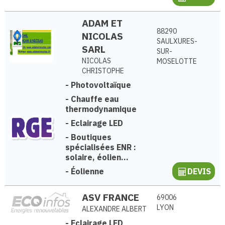
ADAM ET
88290
NICOLAS
SAULXURES-
SARL
SUR-
NICOLAS
MOSELOTTE
CHRISTOPHE
-
Photovoltaïque
-
Chauffe eau
thermodynamique
-
Eclairage LED
-
Boutiques
spécialisées ENR :
solaire, éolien...
-
Éolienne
DEVIS
ASV FRANCE
69006
LYON
ALEXANDRE ALBERT
-
Eclairage LED