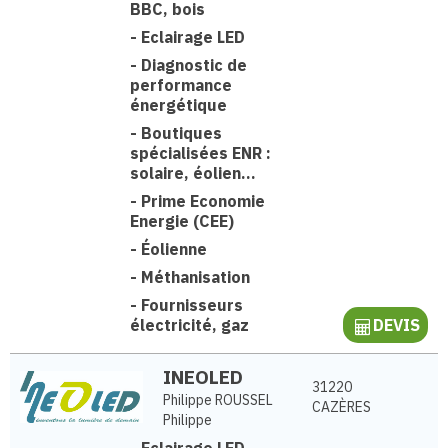
BBC, bois
-
Eclairage LED
-
Diagnostic de
performance
énergétique
-
Boutiques
spécialisées ENR :
solaire, éolien...
-
Prime Economie
Energie (CEE)
-
Éolienne
-
Méthanisation
-
Fournisseurs
électricité, gaz
DEVIS
INEOLED
31220
Philippe ROUSSEL
CAZÈRES
Philippe