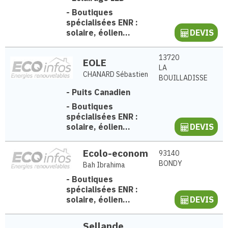
-
Boutiques
spécialisées ENR :
solaire, éolien...
DEVIS
13720
EOLE
LA
CHANARD Sébastien
BOUILLADISSE
-
Puits Canadien
-
Boutiques
spécialisées ENR :
solaire, éolien...
DEVIS
Ecolo-econom
93140
BONDY
Bah Ibrahima
-
Boutiques
spécialisées ENR :
solaire, éolien...
DEVIS
Sellande