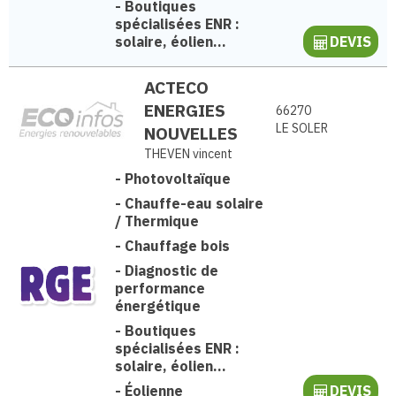
-
Boutiques
spécialisées ENR :
solaire, éolien...
DEVIS
ACTECO
ENERGIES
66270
LE SOLER
NOUVELLES
THEVEN vincent
-
Photovoltaïque
-
Chauffe-eau solaire
/ Thermique
-
Chauffage bois
-
Diagnostic de
performance
énergétique
-
Boutiques
spécialisées ENR :
solaire, éolien...
-
Éolienne
DEVIS