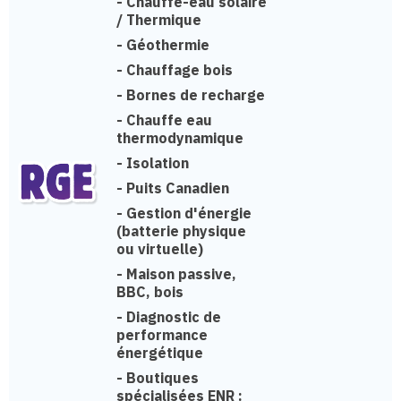
-
Chauffe-eau solaire
/ Thermique
-
Géothermie
-
Chauffage bois
-
Bornes de recharge
-
Chauffe eau
thermodynamique
-
Isolation
-
Puits Canadien
-
Gestion d'énergie
(batterie physique
ou virtuelle)
-
Maison passive,
BBC, bois
-
Diagnostic de
performance
énergétique
-
Boutiques
spécialisées ENR :