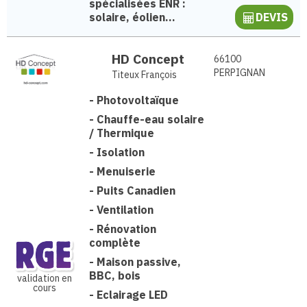
spécialisées ENR :
solaire, éolien...
DEVIS
HD Concept
66100
PERPIGNAN
Titeux François
-
Photovoltaïque
-
Chauffe-eau solaire
/ Thermique
-
Isolation
-
Menuiserie
-
Puits Canadien
-
Ventilation
-
Rénovation
complète
-
Maison passive,
BBC, bois
validation en
cours
-
Eclairage LED