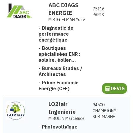
ABC DIAGS
75116
ENERGIE
PARIS
M BIGIELMAN Yoav
-
Diagnostic de
performance
énergétique
-
Boutiques
spécialisées ENR :
solaire, éolien...
-
Bureaux Etudes /
Architectes
-
Prime Economie
Energie (CEE)
DEVIS
LO2lair
94500
Ingenierie
CHAMPIGNY-
SUR-MARNE
M BULIN Marceluce
-
Photovoltaïque