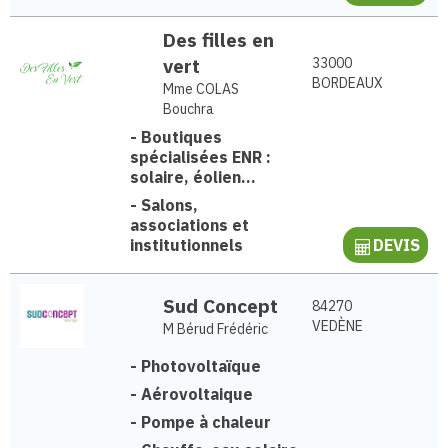
Des filles en
vert
33000
BORDEAUX
Mme COLAS
Bouchra
-
Boutiques
spécialisées ENR :
solaire, éolien...
-
Salons,
associations et
institutionnels
DEVIS
Sud Concept
84270
VEDÈNE
M Bérud Frédéric
-
Photovoltaïque
-
Aérovoltaique
-
Pompe à chaleur