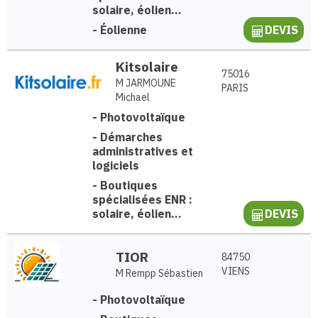
solaire, éolien...
-
Éolienne
DEVIS
Kitsolaire
75016
M JARMOUNE
PARIS
Michael
-
Photovoltaïque
-
Démarches
administratives et
logiciels
-
Boutiques
spécialisées ENR :
solaire, éolien...
DEVIS
TIOR
84750
VIENS
M Rempp Sébastien
-
Photovoltaïque