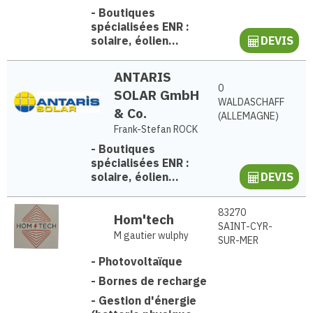
-
Boutiques
spécialisées ENR :
solaire, éolien...
DEVIS
ANTARIS
0
SOLAR GmbH
WALDASCHAFF
& Co.
(ALLEMAGNE)
Frank-Stefan ROCK
-
Boutiques
spécialisées ENR :
solaire, éolien...
DEVIS
83270
Hom'tech
SAINT-CYR-
M gautier wulphy
SUR-MER
-
Photovoltaïque
-
Bornes de recharge
-
Gestion d'énergie