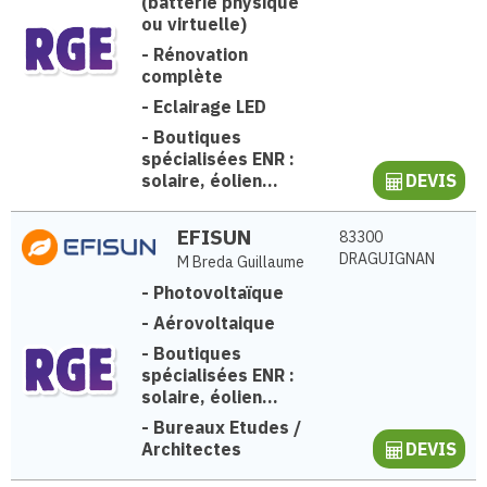
(batterie physique
ou virtuelle)
-
Rénovation
complète
-
Eclairage LED
-
Boutiques
spécialisées ENR :
solaire, éolien...
DEVIS
EFISUN
83300
DRAGUIGNAN
M Breda Guillaume
-
Photovoltaïque
-
Aérovoltaique
-
Boutiques
spécialisées ENR :
solaire, éolien...
-
Bureaux Etudes /
Architectes
DEVIS