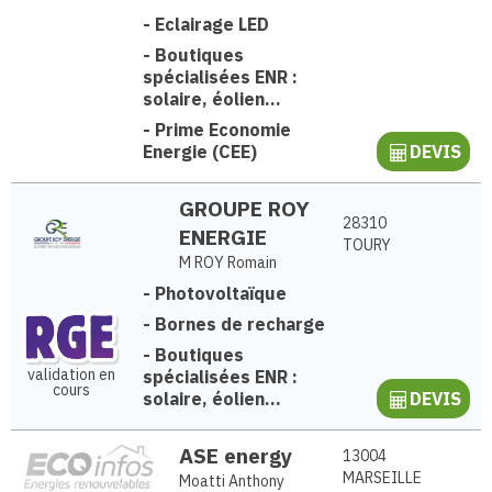
-
Eclairage LED
-
Boutiques
spécialisées ENR :
solaire, éolien...
-
Prime Economie
Energie (CEE)
DEVIS
GROUPE ROY
28310
ENERGIE
TOURY
M ROY Romain
-
Photovoltaïque
-
Bornes de recharge
-
Boutiques
validation en
spécialisées ENR :
cours
solaire, éolien...
DEVIS
ASE energy
13004
MARSEILLE
Moatti Anthony