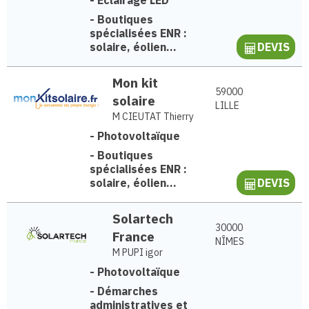
-
Eclairage LED
-
Boutiques
spécialisées ENR :
solaire, éolien...
DEVIS
Mon kit
59000
solaire
LILLE
M CIEUTAT Thierry
-
Photovoltaïque
-
Boutiques
spécialisées ENR :
solaire, éolien...
DEVIS
Solartech
30000
France
NÎMES
M PUPI igor
-
Photovoltaïque
-
Démarches
administratives et