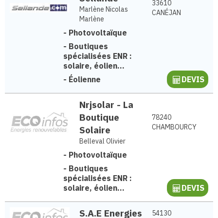
33610
Marlène Nicolas
CANÉJAN
Marlène
-
Photovoltaïque
-
Boutiques
spécialisées ENR :
solaire, éolien...
-
Éolienne
DEVIS
Nrjsolar - La
Boutique
78240
CHAMBOURCY
Solaire
Belleval Olivier
-
Photovoltaïque
-
Boutiques
spécialisées ENR :
solaire, éolien...
DEVIS
S.A.E Energies
54130