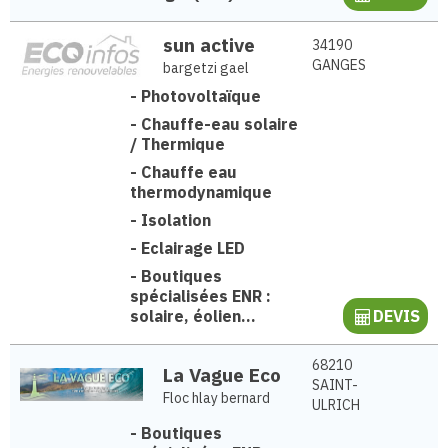
sun active
34190
GANGES
bargetzi gael
-
Photovoltaïque
-
Chauffe-eau solaire
/ Thermique
-
Chauffe eau
thermodynamique
-
Isolation
-
Eclairage LED
-
Boutiques
spécialisées ENR :
solaire, éolien...
DEVIS
68210
La Vague Eco
SAINT-
Floc hlay bernard
ULRICH
-
Boutiques