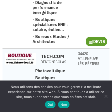
-
Diagnostic de
performance
énergétique
-
Boutiques
spécialisées ENR :
solaire, éolien...
-
Bureaux Etudes /
Architectes
DEVIS
34420
TECH.COM
VILLENEUVE-
DENIC NICOLAS
LÈS-BÉZIERS
-
Photovoltaïque
-
Boutiques
spécialisées ENR :
Nous utilisons des cookies pour vous garantir la meilleure
solaire, éolien...
expérience sur notre site web. Si vous continuez à utiliser ce
-
Éolienne
DEVIS
site, nous supposerons que vous en êtes satisfait.
Oui
Non
Avel Heol
22230