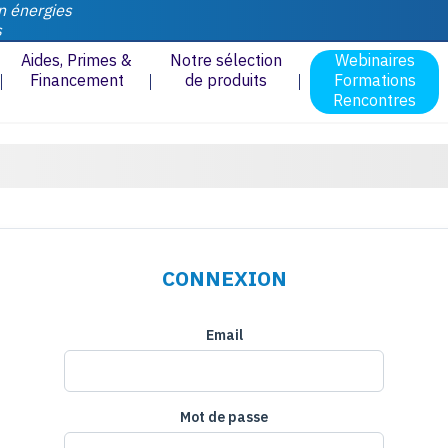
n énergies
s
Aides, Primes &
Notre sélection
Webinaires
Financement
de produits
Formations
Rencontres
CONNEXION
Email
Mot de passe