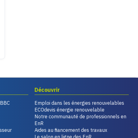
Découvrir
, BBC
Emploi dans les énergies renouvelables
ECOdevis énergie renouvelable
Notre communauté de professionnels en
EnR
isseur
Aides au financement des travaux
Le salon en ligne des EnR