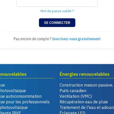
Mot de passe oublié ?
Pas encore de compte ?
Inscrivez-vous gratuitement
enouvelables
Énergies renouvelables
que
Construction maison passive
photovoltaïque
Puits canadien
que autoconsommation
Ventilation (VMC)
ue pour les professionnels
Récupération eau de pluie
photovoltaïque
Traitement de l'eau et adouc
charge IRVE
Éclairage LED