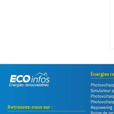
Énergies r
Photovoltaï
Eco infos énergies
Simulateur 
renouvelables
Photovoltaï
Photovoltaïq
Retrouvez-nous sur :
Repowering 
Borne de re